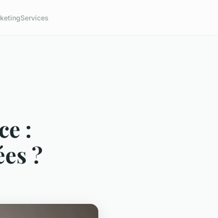
keting
Services
ce :
es ?