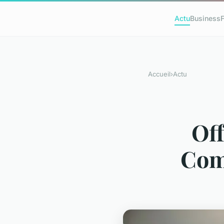
Actu
Business
Accueil
›
Actu
Off
Com