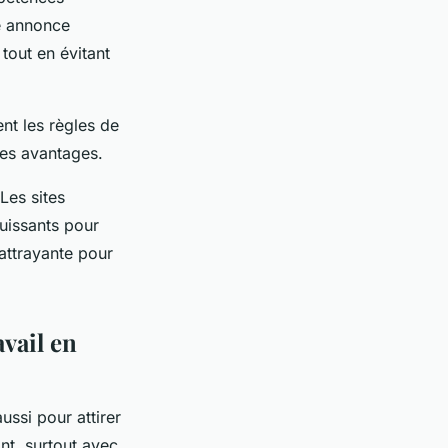
ne annonce
 tout en évitant
nt les règles de
les avantages.
 Les sites
puissants pour
 attrayante pour
vail en
ssi pour attirer
ant, surtout avec