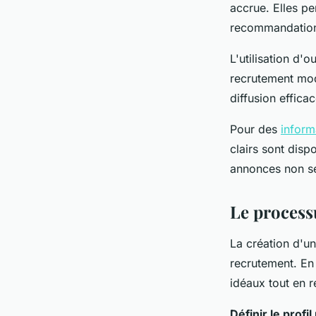
accrue. Elles p
recommandation a
L'utilisation d'o
recrutement mod
diffusion effica
Pour des
inform
clairs sont disp
annonces non se
Le process
La création d'un
recrutement. En 
idéaux tout en re
Définir le profi