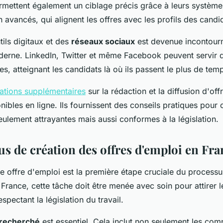
ermettent également un ciblage précis grâce à leurs systèm
vancés, qui alignent les offres avec les profils des candi
utils digitaux et des
réseaux sociaux
est devenue incontourn
erne. LinkedIn, Twitter et même Facebook peuvent servir 
ces, atteignant les candidats là où ils passent le plus de tem
ations supplémentaires
sur la rédaction et la diffusion d'of
onibles en ligne. Ils fournissent des conseils pratiques pour 
ulement attrayantes mais aussi conformes à la législation.
us de création des offres d'emploi en Fra
e offre d'emploi est la première étape cruciale du process
France, cette tâche doit être menée avec soin pour attirer 
spectant la législation du travail.
l recherché
est essentiel. Cela inclut non seulement les co