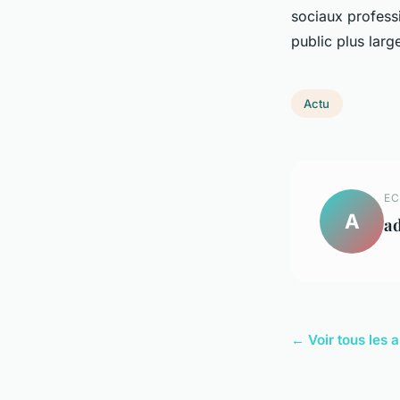
sociaux professi
public plus larg
Actu
EC
A
a
← Voir tous les a