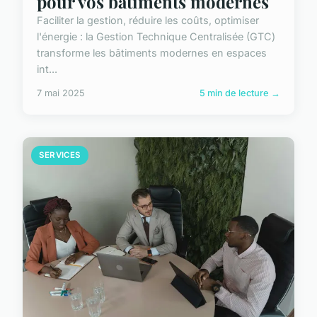
pour vos bâtiments modernes
Faciliter la gestion, réduire les coûts, optimiser
l'énergie : la Gestion Technique Centralisée (GTC)
transforme les bâtiments modernes en espaces
int...
7 mai 2025
5 min de lecture →
SERVICES