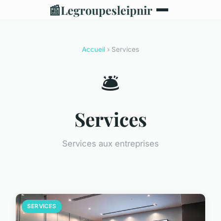
📰
Legroupesleipnir
Accueil
› Services
🛎️
Services
Services aux entreprises
SERVICES