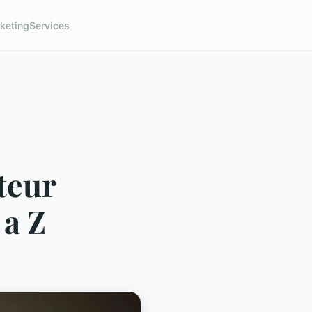
keting
Services
teur
 a Z