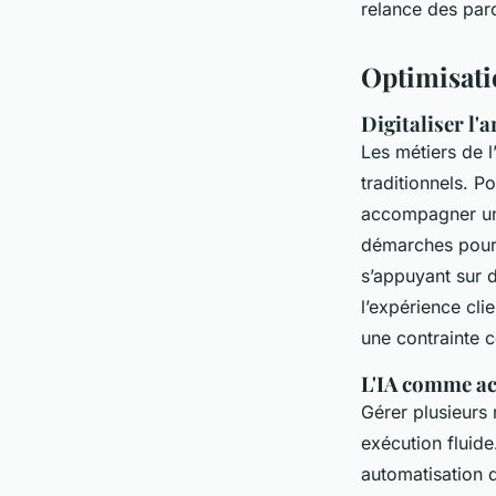
relance des parc
Optimisati
Digitaliser l'a
Les métiers de l
traditionnels. P
accompagner un p
démarches pou
s’appuyant sur d
l’expérience cl
une contrainte 
L'IA comme acc
Gérer plusieur
exécution fluide.
automatisation d