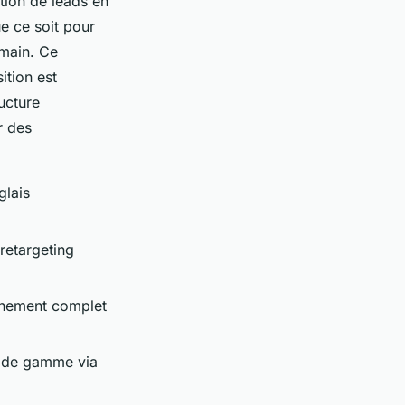
tion de leads en
e ce soit pour
 main. Ce
ition est
ucture
r des
glais
retargeting
gnement complet
t de gamme via