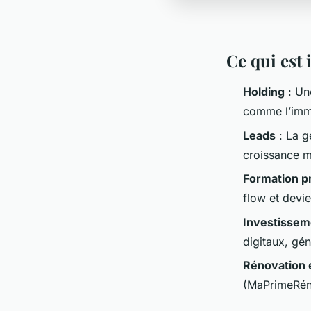
Ce qui est
Holding
: Une
comme l’immo
Leads
: La g
croissance m
Formation p
flow et devie
Investissem
digitaux, gén
Rénovation 
(MaPrimeRénov