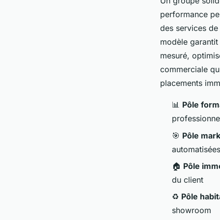
Un groupe solide
performance perm
des services de
modèle garanti
mesuré, optimisé
commerciale qui
placements immo
📊
Pôle form
professionne
🎯
Pôle mark
automatisée
🏠
Pôle immo
du client
♻️
Pôle habit
showroom