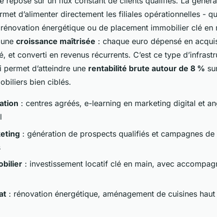
 repose sur un flux constant de clients qualifiés. La généra
et d’alimenter directement les filiales opérationnelles - qu
 rénovation énergétique ou de placement immobilier clé en
t une
croissance maîtrisée
: chaque euro dépensé en acquis
, et converti en revenus récurrents. C’est ce type d’infrastr
 permet d’atteindre une
rentabilité brute autour de 8 %
su
biliers bien ciblés.
ation
: centres agréés, e-learning en marketing digital et an
l
eting
: génération de prospects qualifiés et campagnes de 
s
bilier
: investissement locatif clé en main, avec accompa
at
: rénovation énergétique, aménagement de cuisines hau