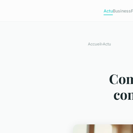
Actu
Business
Accueil
›
Actu
Com
con