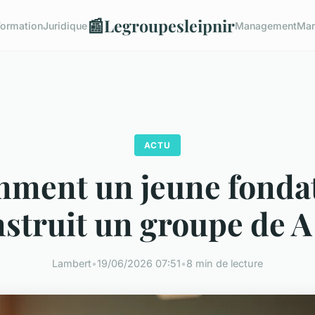
📰
Legroupesleipnir
Formation
Juridique
Management
Mar
ACTU
ment un jeune fonda
struit un groupe de A
Lambert
•
19/06/2026 07:51
•
8 min de lecture