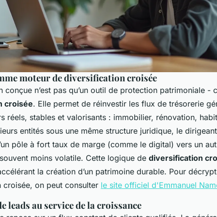
mme moteur de diversification croisée
 conçue n’est pas qu’un outil de protection patrimoniale - 
n croisée
. Elle permet de réinvestir les flux de trésorerie g
s réels, stables et valorisants : immobilier, rénovation, habi
sieurs entités sous une même structure juridique, le dirigeant
un pôle à fort taux de marge (comme le digital) vers un aut
 souvent moins volatile. Cette logique de
diversification cr
accélérant la création d’un patrimoine durable. Pour décrypt
on croisée, on peut consulter
le site officiel d'Emmanuel Nam
de leads au service de la croissance