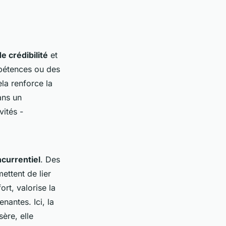
de crédibilité
et
mpétences ou des
la renforce la
ans un
vités -
currentiel
. Des
ettent de lier
ort, valorise la
nantes. Ici, la
ère, elle