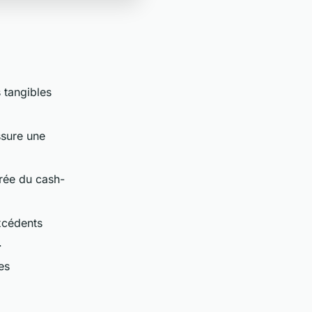
s tangibles
ssure une
crée du cash-
excédents
.
es