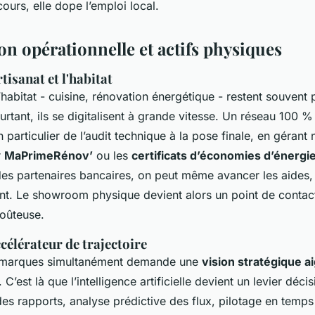
ours, elle dope l’emploi local.
on opérationnelle et actifs physiques
rtisanat et l'habitat
’habitat - cuisine, rénovation énergétique - restent souven
ourtant, ils se digitalisent à grande vitesse. Un réseau 100 % 
articulier de l’audit technique à la pose finale, en gérant
r
MaPrimeRénov’
ou les
certificats d’économies d’énergi
es partenaires bancaires, on peut même avancer les aides, f
ient. Le showroom physique devient alors un point de conta
coûteuse.
élérateur de trajectoire
s marques simultanément demande une
vision stratégique a
 C’est là que l’intelligence artificielle devient un levier décisi
es rapports, analyse prédictive des flux, pilotage en temps