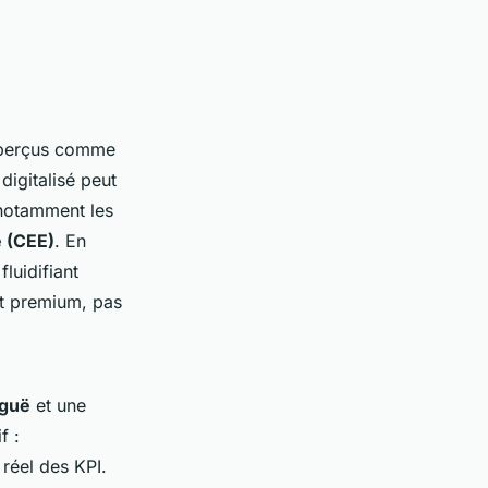
t perçus comme
digitalisé peut
 notamment les
e (CEE)
. En
luidifiant
ct premium, pas
iguë
et une
f :
 réel des KPI.