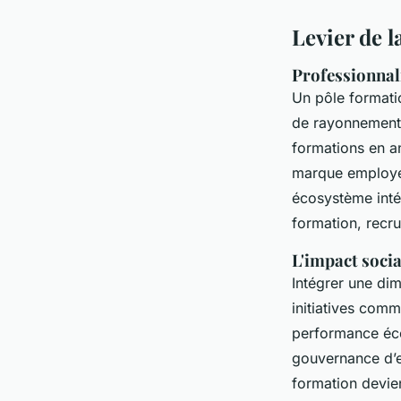
Levier de l
Professionnali
Un pôle formatio
de rayonnement.
formations en an
marque employeur
écosystème intég
formation, recru
L'impact socia
Intégrer une dim
initiatives comm
performance écon
gouvernance d’en
formation devien