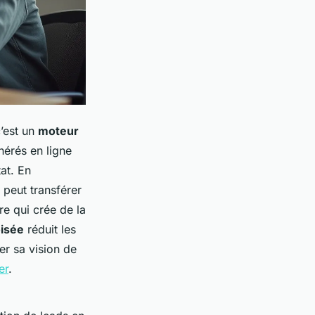
c’est un
moteur
énérés en ligne
tat. En
 peut transférer
re qui crée de la
oisée
réduit les
er sa vision de
er
.