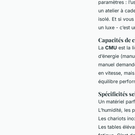
paramètres : l’u
un atelier à ca
isolé. Et si vous
un luxe - c’est u
Capacités de c
La
CMU
est la l
d’énergie (manuel
manuel demande d
en vitesse, mais
équilibre perfor
Spécificités s
Un matériel parf
L’humidité, les 
Les chariots ino
Les tables éléva