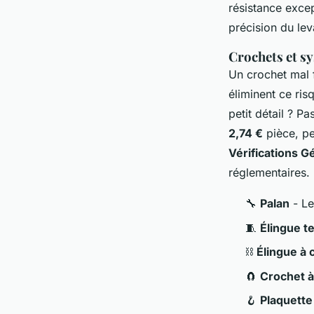
résistance except
précision du lev
Crochets et s
Un crochet mal 
éliminent ce ris
petit détail ? P
2,74 €
pièce, pe
Vérifications G
réglementaires.
🔧
Palan
- Le
🧵
Élingue te
⛓️
Élingue à 
🧲
Crochet à
🪝
Plaquette 