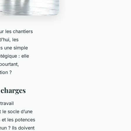
r les chantiers
’hui, les
as une simple
tégique : elle
 pourtant,
ion ?
 charges
travail
 le socle d’une
s et les potences
un ? Ils doivent