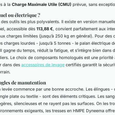
és à la
Charge Maximale Utile (CMU)
prévue, sans exceptio
uel ou électrique ?
 des outils les plus polyvalents. Il existe en version manuell
el, accessible dès
113,88 €
, convient parfaitement aux inte
aux charges limitées (jusqu’à 250 kg en général). Pour des
 charges lourdes - jusqu’à 5 tonnes - le palan électrique d
Il gagne du temps, réduit la fatigue, et s’intègre bien dans 
liers. Le choix de composants homologués est une priorité 
ir dans des
accessoires de levage
certifiés garantit la sécur
rrain.
angles de manutention
 levée commence par une bonne accroche. Les élingues - qu
ngle plate ou textile - sont des éléments critiques. Les sang
gères, silencieuses et ne rayent pas les surfaces. On les t
vironnements exigeants, les tresses en HMPE Dyneema offre