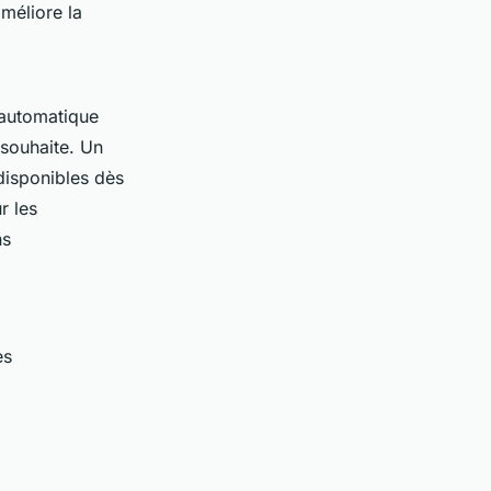
améliore la
 automatique
 souhaite. Un
 disponibles dès
r les
ns
es