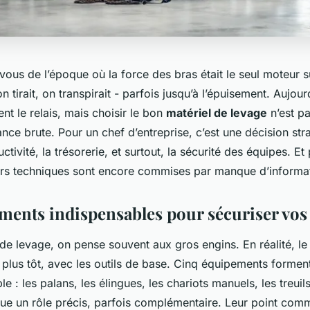
us de l’époque où la force des bras était le seul moteur su
n tirait, on transpirait - parfois jusqu’à l’épuisement. Aujourd
t le relais, mais choisir le bon
matériel de levage
n’est p
ance brute. Pour un chef d’entreprise, c’est une décision stra
tivité, la trésorerie, et surtout, la sécurité des équipes. Et
rs techniques sont encore commises par manque d’informat
ments indispensables pour sécuriser vos
e levage, on pense souvent aux gros engins. En réalité, le 
lus tôt, avec les outils de base. Cinq équipements forment
le : les palans, les élingues, les chariots manuels, les treuil
oue un rôle précis, parfois complémentaire. Leur point comm