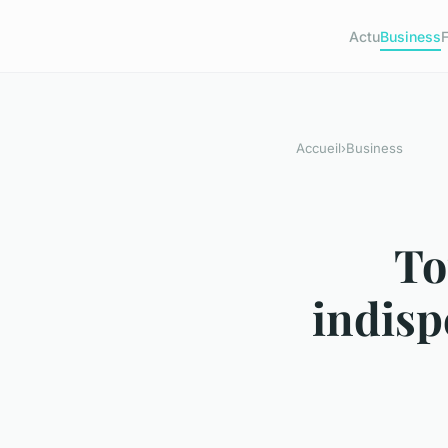
Actu
Business
Accueil
›
Business
To
indisp