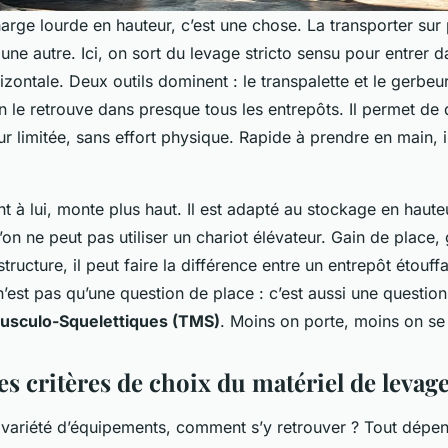
rge lourde en hauteur, c’est une chose. La transporter sur 
 une autre. Ici, on sort du levage stricto sensu pour entrer d
zontale. Deux outils dominent : le transpalette et le gerbeu
n le retrouve dans presque tous les entrepôts. Il permet de
ur limitée, sans effort physique. Rapide à prendre en main, i
.
t à lui, monte plus haut. Il est adapté au stockage en haute
’on ne peut pas utiliser un chariot élévateur. Gain de place,
structure, il peut faire la différence entre un entrepôt étouf
n’est pas qu’une question de place : c’est aussi une questio
usculo-Squelettiques (TMS)
. Moins on porte, moins on se 
s critères de choix du matériel de levag
e variété d’équipements, comment s’y retrouver ? Tout dépen