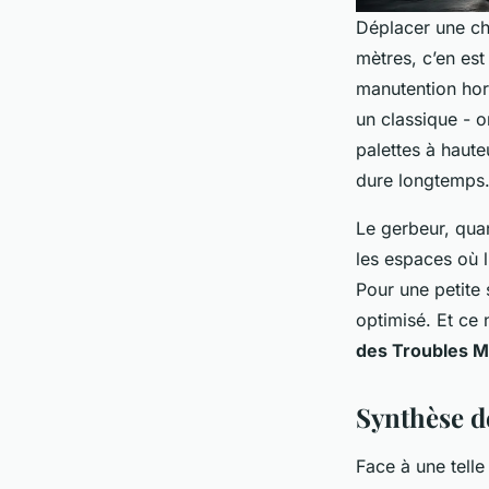
Déplacer une cha
mètres, c’en est
manutention hori
un classique - o
palettes à haute
dure longtemps
Le gerbeur, quan
les espaces où l
Pour une petite 
optimisé. Et ce 
des Troubles M
Synthèse de
Face à une tell