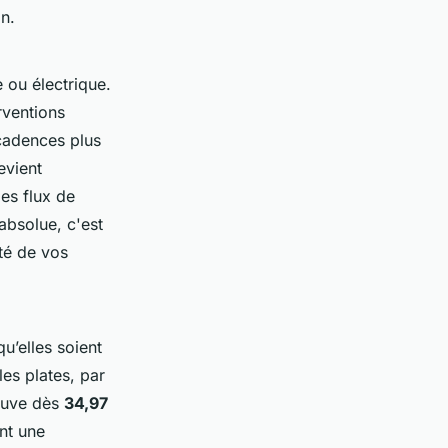
n.
e ou électrique.
rventions
 cadences plus
evient
des flux de
absolue, c'est
ité de vos
’elles soient
les plates, par
rouve dès
34,97
nt une