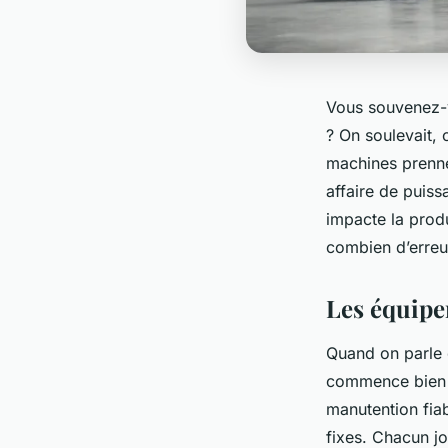
Vous souvenez-vo
? On soulevait, o
machines prennen
affaire de puiss
impacte la produc
combien d’erreu
Les équipe
Quand on parle d
commence bien p
manutention fiab
fixes. Chacun j