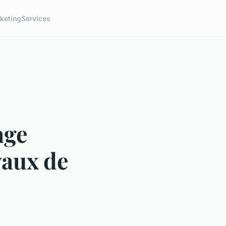
keting
Services
age
vaux de