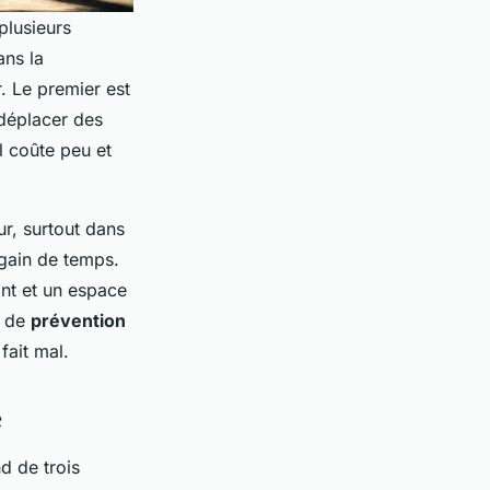
plusieurs
ans la
r. Le premier est
 déplacer des
l coûte peu et
ur, surtout dans
 gain de temps.
fant et un espace
n de
prévention
fait mal.
e
d de trois