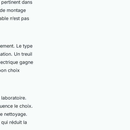
 pertinent dans
e de montage
dable n’est pas
pement. Le type
ation. Un treuil
lectrique gagne
 bon choix
 laboratoire.
luence le choix.
le nettoyage.
qui réduit la