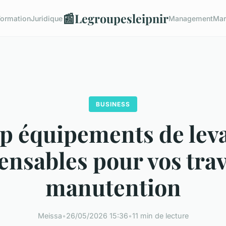
📰
Legroupesleipnir
Formation
Juridique
Management
Mar
BUSINESS
p équipements de lev
ensables pour vos tra
manutention
Meissa
•
26/05/2026 15:36
•
11 min de lecture