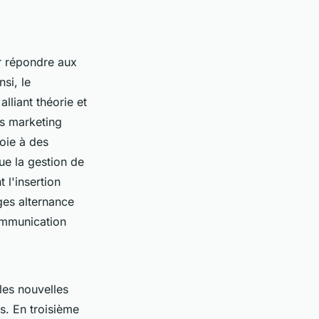
ur répondre aux
si, le
liant théorie et
us marketing
voie à des
ue la gestion de
 l'insertion
ges alternance
ommunication
les nouvelles
s. En troisième