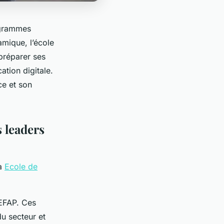
ogrammes
amique, l’école
 préparer ses
ation digitale.
e et son
 leaders
la
Ecole de
 EFAP. Ces
u secteur et