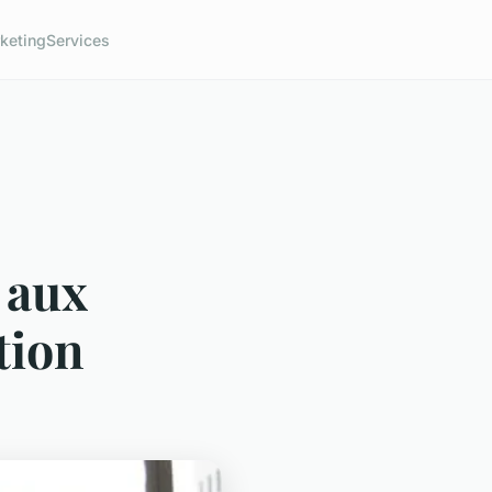
keting
Services
s aux
tion