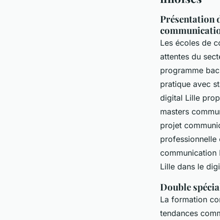
Présentation d
communicati
Les écoles de co
attentes du sect
programme bache
pratique avec s
digital Lille pr
masters communic
projet communica
professionnelle 
communication L
Lille dans le dig
Double spécia
La formation com
tendances commu