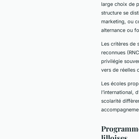
large choix de 
structure se dis
marketing, ou c
alternance ou fo
Les critères de 
reconnues (RNCP
privilégie souven
vers de réelles 
Les écoles propo
l’international, 
scolarité diffèr
accompagnement 
Programmes
lilloises