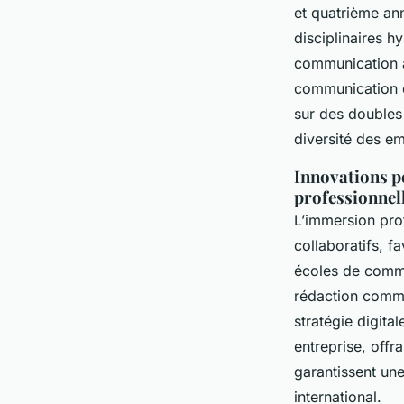
et quatrième an
disciplinaires h
communication au
communication d
sur des doubles 
diversité des e
Innovations p
professionnel
L’immersion prof
collaboratifs, f
écoles de commu
rédaction commun
stratégie digital
entreprise, offr
garantissent une
international.