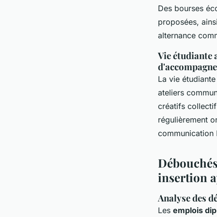
Des bourses éco
proposées, ainsi
alternance commu
Vie étudiante a
d'accompagne
La vie étudiante
ateliers communi
créatifs collect
régulièrement or
communication L
Débouchés,
insertion a
Analyse des dé
Les
emplois di