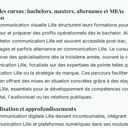
es cursus : bachelors, masters, alternance et MBAs
on
mmunication visuelle Lille structurent leurs formations po
eur et préparer des profils opérationnels dès le bachelor. Ain
lor communication Lille est souvent accessible post-bac, al
tages et parfois alternance en communication Lille. Le curs
opose des spécialisations dès la troisième année, ouvrant la 
ation Lille, focalisés sur des expertises de pointe telles q
tion Lille ou la stratégie de marque. Ces parcours facilitent
en offrant des mises en situation concrètes grâce à des sta
ille, essentiels pour le développement de compétences c
ital, l'audiovisuel ou les relations publiques.
lisation et approfondissements
munication digitale Lille devient incontournable, intégrant 
nication Lille et plateformes numériques dans ses module