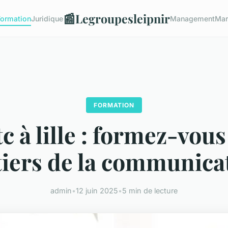
📰
Legroupesleipnir
Formation
Juridique
Management
Mar
FORMATION
tc à lille : formez-vou
iers de la communica
admin
•
12 juin 2025
•
5 min de lecture