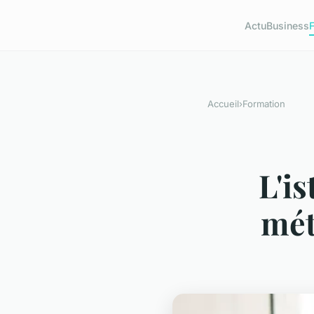
Actu
Business
Accueil
›
Formation
L'is
mét