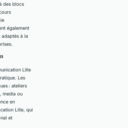
à des blocs
rcours
gie
ent également
t adaptés à la
rises.
on
unication Lille
ratique. Les
es : ateliers
n, media ou
ience en
ation Lille, qui
nal et