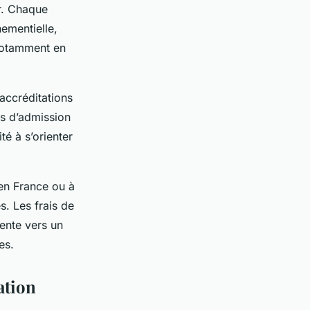
r. Chaque
nementielle,
notamment en
accréditations
s d’admission
té à s’orienter
 en France ou à
es. Les frais de
iente vers un
es.
ation