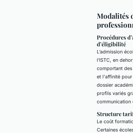
Modalités d
profession
Procédures d’
d’éligibilité
L’admission éco
l’ISTC, en deho
comportant des é
et l'affinité po
dossier académi
profils variés g
communication e
Structure tari
Le coût formatio
Certaines écoles