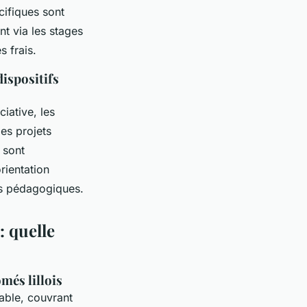
cifiques sont
nt via les stages
s frais.
dispositifs
iative, les
des projets
 sont
rientation
es pédagogiques.
: quelle
més lillois
able, couvrant