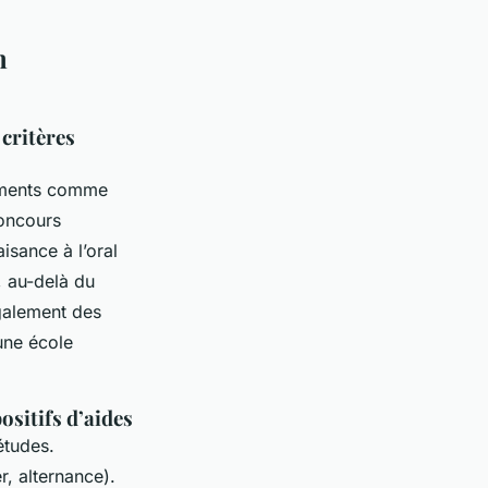
n
critères
sements comme
oncours
isance à l’oral
, au-delà du
galement des
une école
ositifs d’aides
études.
r, alternance).