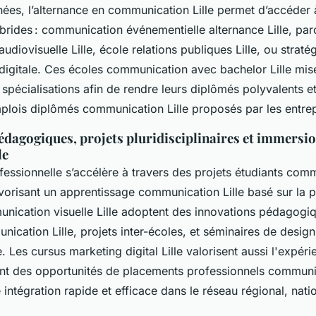
nées, l’alternance en communication Lille permet d’accéder 
ybrides : communication événementielle alternance Lille, pa
diovisuelle Lille, école relations publiques Lille, ou straté
igitale. Ces écoles communication avec bachelor Lille mis
spécialisations afin de rendre leurs diplômés polyvalents e
mplois diplômés communication Lille proposés par les entrep
édagogiques, projets pluridisciplinaires et immersi
le
essionnelle s’accélère à travers des projets étudiants comm
avorisant un apprentissage communication Lille basé sur la p
nication visuelle Lille adoptent des innovations pédagogiqu
ication Lille, projets inter-écoles, et séminaires de desig
e. Les cursus marketing digital Lille valorisent aussi l'expér
ant des opportunités de placements professionnels communic
 intégration rapide et efficace dans le réseau régional, natio